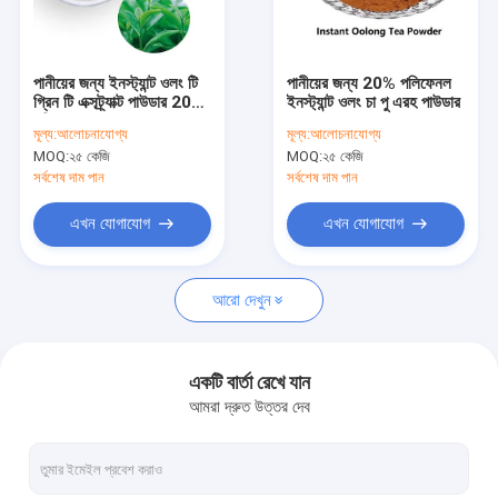
কারখানা ভ্রমণ
মান নিয়ন্ত্রণ
পানীয়ের জন্য ইনস্ট্যান্ট ওলং টি
পানীয়ের জন্য 20% পলিফেনল
গ্রিন টি এক্সট্র্যাক্ট পাউডার 20%
ইনস্ট্যান্ট ওলং চা পু এরহ পাউডার
যোগাযোগ করুন
পলিফেনল
মূল্য:
আলোচনাযোগ্য
মূল্য:
আলোচনাযোগ্য
MOQ:
২৫ কেজি
MOQ:
২৫ কেজি
উদ্ধৃতির জন্য আবেদন
সর্বশেষ দাম পান
সর্বশেষ দাম পান
এখন যোগাযোগ
এখন যোগাযোগ
ভেষজ উদ্ভিদ নির্যাস
আরো দেখুন
গ্রিন টি এক্সট্রাক্ট পাউডার
Eurycoma Longifolia এক্সট্র্যাক্ট
একটি বার্তা রেখে যান
আমরা দ্রুত উত্তর দেব
Eucommia Ulmoides নির্যাস
জিনসেং এক্সট্র্যাক্ট পাউডার