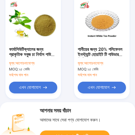
ফার্মাসিউটিক্যালের জন্য
পানীয়ের জন্য 20% পলিফেনল
প্রাকৃতিক সবুজ চা নির্যাস পাউডার
ইনস্ট্যান্ট হোয়াইট টি পাউডার
30% এল থেনাইন
নির্যাস
মূল্য:
আলোচনাযোগ্য
মূল্য:
আলোচনাযোগ্য
MOQ:
২৫ কেজি
MOQ:
২৫ কেজি
সর্বশেষ দাম পান
সর্বশেষ দাম পান
এখন যোগাযোগ
এখন যোগাযোগ
আপনার সময় বাঁচান
আমাদের সাথে সেরা পণ্য যোগাযোগ করুন।