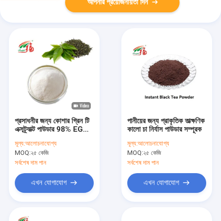
আপনার প্রয়োজনীয়তা দিন
প্রসাধনীর জন্য কোশার গ্রিন টি
পানীয়ের জন্য প্রাকৃতিক তাত্ক্ষণিক
এক্সট্র্যাক্ট পাউডার 98% EGCG
কালো চা নির্যাস পাউডার সম্পূরক
Epigallocatechin
মূল্য:
আলোচনাযোগ্য
মূল্য:
আলোচনাযোগ্য
Gallate
MOQ:
২৫ কেজি
MOQ:
২৫ কেজি
সর্বশেষ দাম পান
সর্বশেষ দাম পান
এখন যোগাযোগ
এখন যোগাযোগ