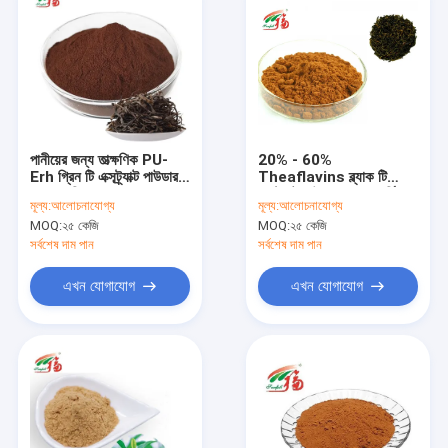
পানীয়ের জন্য তাত্ক্ষণিক PU-
20% - 60%
Erh গ্রিন টি এক্সট্র্যাক্ট পাউডার
Theaflavins ব্ল্যাক টি
20% পলিফেনল
এক্সট্র্যাক্ট পাউডার রক্তের চর্বি
মূল্য:
আলোচনাযোগ্য
মূল্য:
আলোচনাযোগ্য
কমানোর জন্য
MOQ:
২৫ কেজি
MOQ:
২৫ কেজি
সর্বশেষ দাম পান
সর্বশেষ দাম পান
এখন যোগাযোগ
এখন যোগাযোগ
বাড়ি
পণ্য
আমাদের সম্পর্কে