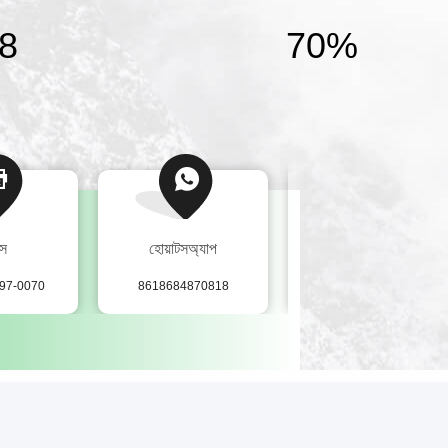
8
70%
্স
হোয়াটসঅ্যাপ
স্কাইপ
97-0070
8618684870818
yapengzi