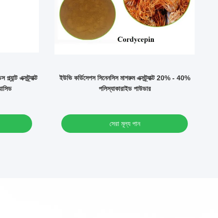
যান্ট এক্সট্র্যাক্ট
ইউভি কর্ডিসেপস সিনেনসিস মাশরুম এক্সট্র্যাক্ট 20% - 40%
ব্
যাসিড
পলিস্যাকারাইড পাউডার
সেরা মূল্য পান