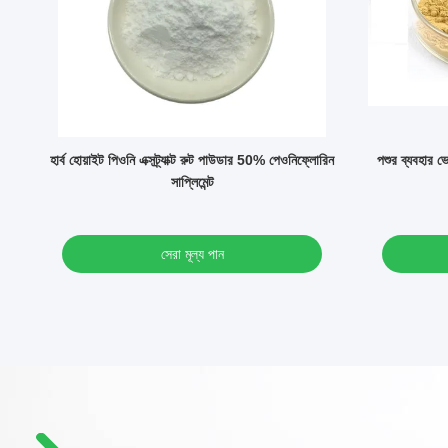
ূরক
হার্ব হোয়াইট পিওনি এক্সট্র্যাক্ট রুট পাউডার 50% পেওনিফ্লোরিন
পশুর ব্যবহার 
সাপ্লিমেন্ট
সেরা মূল্য পান