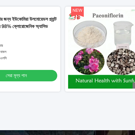
ার জন্য ইউকোমিয়া উলমোয়েডস প্ল্যান্ট
পাউডার 98% ক্লোরোজেনিক অ্যাসিড
ডার
 বাকল
পিএলসি
সেরা মূল্য পান