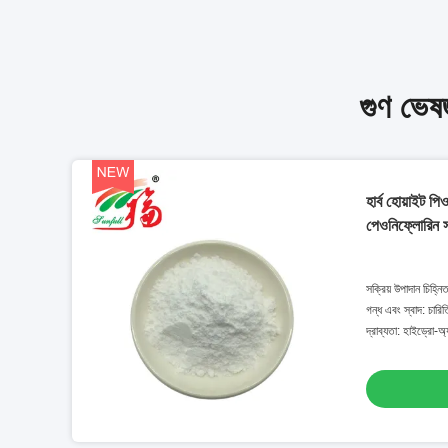
গুণ ভেষজ
হার্ব হোয়াইট পি
পেওনিফ্লোরিন সা
সক্রিয় উপাদান চিহ্ন
গন্ধ এবং স্বাদ: চারিত
দ্রাব্যতা: হাইড্রো-অ