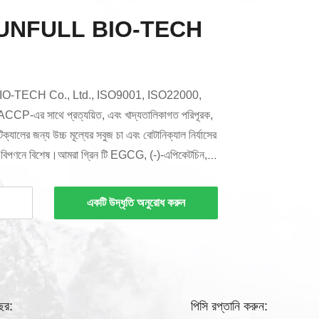
UNFULL BIO-TECH
TECH Co., Ltd., ISO9001, ISO22000,
-এর সাথে প্রত্যয়িত, এবং খাদ্যতালিকাগত পরিপূরক,
টিক্যালের জন্য উচ্চ মূল্যের সবুজ চা এবং বোটানিক্যাল নির্যাসের
ও বিপণনে বিশেষ।আমরা গ্রিন টি EGCG, (-)-এপিকেটচিন,
পলিস্যাক্রাইডের বিশ্বব্যাপী শীর্ষস্থানীয় প্রস্তুতকারক।
র্যাস (সালফোরাফেন), জিনসেং নির্যাস, লুও হ্যান গুয়ো নির্যাস,
একটি উদ্ধৃতি অনুরোধ করুন
্...
বছর:
পিসি রপ্তানি করুন: