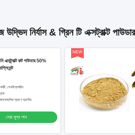
 উদ্ভিদ নির্যাস & গ্রিন টি এক্সট্রাক্ট পাউডা
ওনি এক্সট্র্যাক্ট রুট পাউডার 50%
প্লিমেন্ট
িতকারী: পেওনিফ্লোরিন
্রিক
্যালকোহলিক দ্রবণে দ্রবণীয়
সেরা মূল্য পান