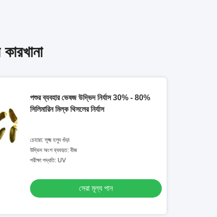
র কারখানা
পশুর ব্যবহার ভেষজ উদ্ভিদ নির্যাস 30% - 80%
সিলিমারিন মিল্ক থিসলের নির্যাস
চেহারা: সূক্ষ্ম হলুদ গুঁড়া
উদ্ভিদ অংশ ব্যবহৃত: বীজ
পরীক্ষা পদ্ধতি: UV
সেরা মূল্য পান