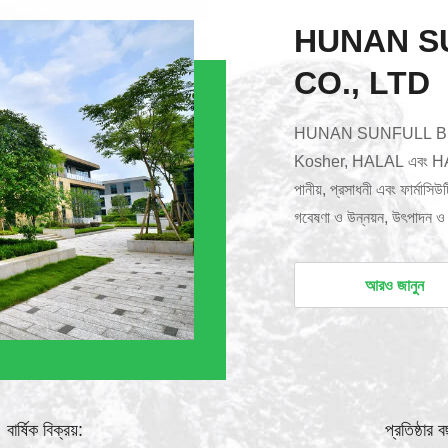
HUNAN S
CO., LTD
HUNAN SUNFULL BIO-
Kosher, HALAL এবং HACCP
পানীয়, প্রসাধনী এবং ফার্মাসিউ
গবেষণা ও উন্নয়ন, উৎপাদন 
এল-থেনাইন, থেফ্লাভিনস এবং টি 
অ্যারোনিয়া নির্যাস, ব্রকোলি নি
আরও জানুন
ম্যাকা নির্যাস, মিল্ক থিসলের নির
বার্ষিক বিক্রয়:
প্রতিষ্ঠার 