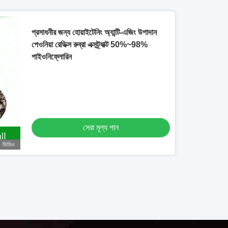
প্রসাধনীর জন্য হোয়াইটেনিং অ্যান্টি-এজিং উপাদান
পেওনিয়া রেডিক্স রুব্রা এক্সট্র্যাক্ট 50%~98%
পাইওনিফ্লোরিন
সেরা মূল্য পান
ভিডিও