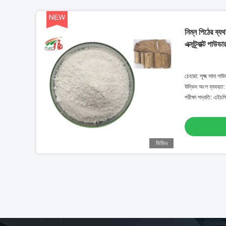
নিম্ন পিঠের ব্যথ
এক্সট্র্যাক্ট 
চেহারা: সূক্ষ্ম সাদা পাউ
উদ্ভিদ অংশ ব্যবহৃত:
পরীক্ষা পদ্ধতি: এইচ
ভিডিও