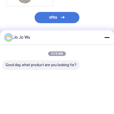
চালিয়ে
Jo Jo Wu
প্রস্তাবিত পণ্য
5:15 AM
Good day, what product are you looking for?
থিওফ্লাভিন ব্ল্যাক টি এক্সট্র্যাক্ট
চূড়ান্ত অ্যান্টিঅক্সিডেন্ট শক্তি!
স্বাস্থ্যকর খাদ্য ও পানী
২০% ৩০% ৪০% থিয়াব্রাউনিন
৯৮% ইজিসিজি গ্রিন টি নির্যাস -
300 Mesh Match
স্বাস্থ্য খাদ্য অ্যান্টি-অক্সিডেন্ট
প্রাণশক্তির জন্য প্রকৃতির
টি পাউডার এক্সট্র্যাক্ট
রক্ষাকবচ
ভালো দাম
ভালো দাম
ভালো দাম