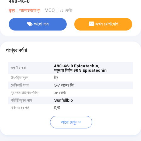
490-46-0
মূল্য：আলোচনাযোগ্য
MOQ：২৫ কেজি
ভালো দাম
এখন যোগাযোগ
পণ্যের বর্ণনা
,
490-46-0 Epicatechin
লক্ষণীয় করা
সবুজ চা নির্যাস 90% Epicatechin
উৎপত্তি স্থল
চীন
ডেলিভারি সময়
3-7 কাজের দিন
ন্যূনতম চাহিদার পরিমাণ
২৫ কেজি
পরিচিতিমুলক নাম
Sunfullbio
পরিশোধের শর্ত
টি/টি
আরো দেখুন