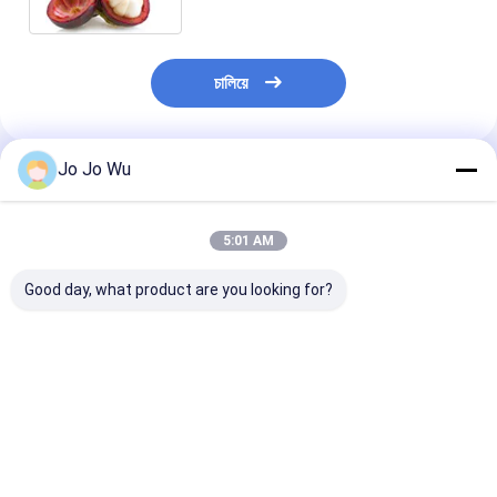
চালিয়ে
Jo Jo Wu
প্রস্তাবিত পণ্য
5:01 AM
Good day, what product are you looking for?
কুডজু নির্যাস ৯৮% পুয়েরারিন
ইচিনাসিয়া এক্সট্রাক্ট ৪%
কোয়ার্সেটিন ৯৫%
পলিফেনল
ভালো দাম
ভালো দাম
ভালো দাম