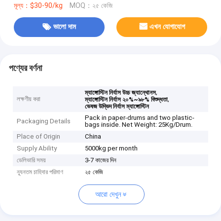
মূল্য：$30-90/kg
MOQ：২৫ কেজি
ভালো দাম
এখন যোগাযোগ
পণ্যের বর্ণনা
,
ম্যাঙ্গোস্টিন নির্যাস উচ্চ জ্যান্থোনস
লক্ষণীয় করা
,
ম্যাঙ্গোস্টিন নির্যাস ২০%~৯৮% বিশুদ্ধতা
ভেষজ উদ্ভিদ নির্যাস ম্যাঙ্গোস্টিন
Pack in paper-drums and two plastic-
Packaging Details
bags inside. Net Weight: 25Kg/Drum.
Place of Origin
China
Supply Ability
5000kg per month
ডেলিভারি সময়
3-7 কাজের দিন
ন্যূনতম চাহিদার পরিমাণ
২৫ কেজি
আরো দেখুন