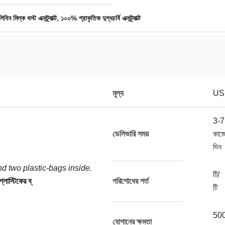
,
িবিন মিল্ক থস্ট এক্সট্র্যাক্ট
১০০% প্রাকৃতিক দুগ্ধচর্বি এক্সট্র্যাক্ট
মূল্য
US
3-7
ডেলিভারি সময়
কাজ
দিন
d two plastic-bags inside.
টি/
লাস্টিকের ব্
পরিশোধের শর্ত
টি
50
যোগানের ক্ষমতা