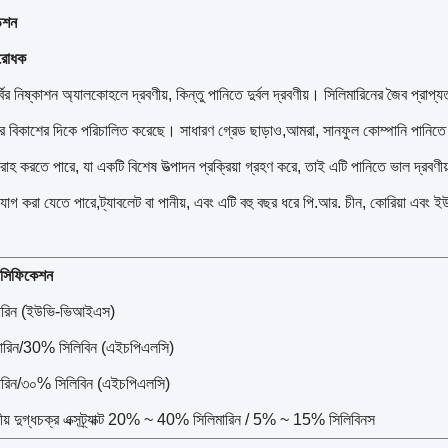
ডেশন
িরোধক
্বির নিষ্কাশন অ্যালকোহলে দ্রবণীয়, কিন্তু পানিতে দুর্বল দ্রবণীয়। সিলিমারিনের জৈব প্রাপ্য
ির বিকাশের দিকে পরিচালিত করেছে। সাধারণ গ্রেড ছাড়াও,আমরা, সানফুল কোম্পানি পানিতে দ্
ট সরবরাহ করতে পারে, যা একটি বিশেষ উত্পাদন প্রক্রিয়া গ্রহণ করে, তাই এটি পানিতে ভাল দ্রব
 যোগ করা যেতে পারে,ট্যাবলেট বা পানীয়, এবং এটি বহু বছর ধরে পি.আর. চীন, কোরিয়া এবং 
পেসিফিকেশন
ারিন (ইউভি-ভিআইএস)
রিন/30% সিলিবিন (এইচপিএলসি)
রিন/৩০% সিলিবিন (এইচপিএলসি)
ণীয় দুগ্ধচক্র এক্সট্র্যাক্ট 20% ~ 40% সিলিমারিন / 5% ~ 15% সিলিবিনস