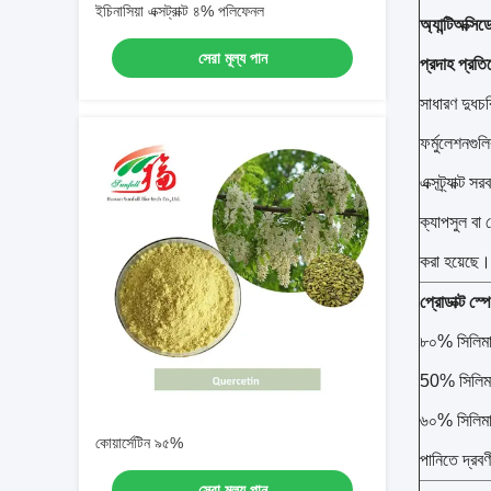
ইচিনাসিয়া এক্সট্রাক্ট ৪% পলিফেনল
অ্যান্টিঅক্সি
সেরা মূল্য পান
প্রদাহ প্রত
সাধারণ দুধচর
ফর্মুলেশনগুল
এক্সট্র্যাক্
ক্যাপসুল বা
করা হয়েছে।
প্রোডাক্ট স্
৮০% সিলিম
50% সিলিমা
৬০% সিলিমা
কোয়ার্সেটিন ৯৫%
পানিতে দ্রব
সেরা মূল্য পান