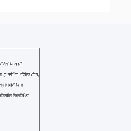
সিলিমারিন একটি
 মধ্যে সর্বাধিক পরিচিত যৌগ,
শ্রণঃ সিলিবিন বা
িলিমারিন নিম্নলিখিত