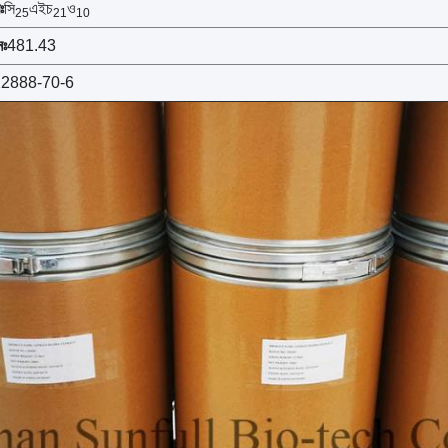
ঃ
সি
এইচ
ও
25
21
10
ঃ
481.43
22888-70-6