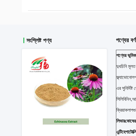
পণ্যের বর্ণ
সংশ্লিষ্ট পণ্য
পণ্যের ভূমিক
দুধচিনি মূল
ফ্ল্যাভোনোলগ
এর সুনির্দিষ
সিলিবিনিন,আই
ক্রিয়াকলাপগ
লিভার
কোষের 
এন্টিহেপাটোক্