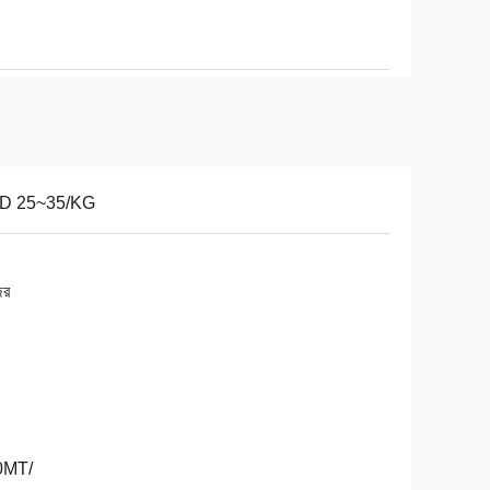
D 25~35/KG
ের
0MT/