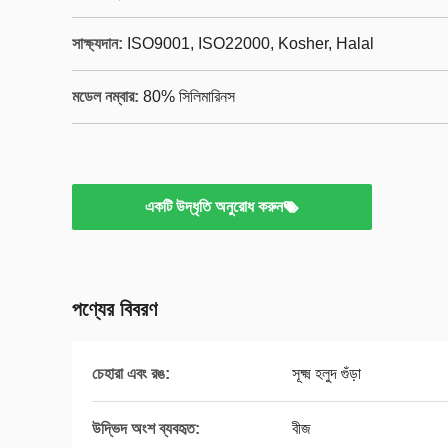
সাক্ষ্যদান:
ISO9001, ISO22000, Kosher, Halal
মডেল নম্বার:
80% সিলিমারিনস
একটি উদ্ধৃতি অনুরোধ করুন
পণ্যের বিবরণ
চেহারা এবং রঙ:
সূক্ষ্ম হলুদ গুঁড়া
উদ্ভিদ অংশ ব্যবহৃত:
বীজ