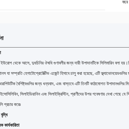
বছর
না
া
ত ইউরোপ থেকে আসে, দুধচিনির ঔষধি গুণাবলীর জন্য দায়ী উপাদানটিকে সিলিমারিন বলা হয়।
ানস যা সম্প্রতি হেপাটোপ্রোটেক্টিভ এজেন্ট হিসাবে চালু করা হয়েছে, এটি ফ্ল্যাভোনয়েডগুলির
্ট থেরাপিউটিক বৈশিষ্ট্যগুলির জন্য ধন্যবাদ, এবং বাস্তবে এটি তিনটি কাঠামোগত উপাদানগুলির মি
সোসিলিবিন, সিলাইডিয়ানিন এবং সিলাইক্রিস্টিন, প্রাণীদের উপর গবেষণায় দেখা গেছে যে স
ুলি প্রচার করেঃ
বৃদ্ধি
সিক কার্যকারিতা