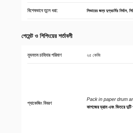
বিশেষভাবে তুলে ধরা:
,
লিভারের জন্য দুগ্ধচর্বির নির্যাস
সিল
পেমেন্ট ও শিপিংয়ের শর্তাবলী
ন্যূনতম চাহিদার পরিমাণ
২৫ কেজি
Pack in paper drum an
প্যাকেজিং বিবরণ
কাগজের ড্রাম এবং ভিতরে দুটি প্