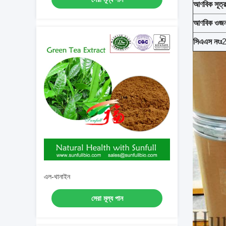
আণবিক সূত্র
আণবিক ওজন
সিএএস নংঃ
এল-থানাইন
সেরা মূল্য পান