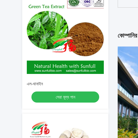
কোম্পানির
এল-থানাইন
সেরা মূল্য পান