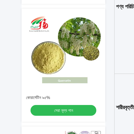
পণ্য পরিচি
কোয়ার্সেটিন ৯৫%
শারীরবৃত্তীয
সেরা মূল্য পান