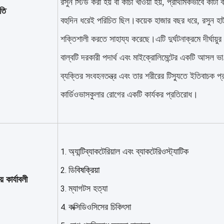
রসুন স্টিউ করা হয় বা কাঁচা খাওয়া হয়, প্রাথমিকভাবে কাটা 
তি
বহুদিন ধরেই পরিচিত ছিল।কয়েক হাজার বছর ধরে, রসুন হার্
শক্তিশালী করতে সাহায্য করেছে।এটি দুর্ঘটনাক্রমে দীর্ঘায়ু
বাল্বটি দরকারী পদার্থ এবং মাইক্রোলিমেন্টের একটি আসল ভাণ
ব্যক্তির সংবহনতন্ত্র এবং তার শরীরের টিস্যুতে ইতিবাচক প
কার্ডিওভাসকুলার রোগের একটি কার্যকর প্রতিরোধ।
অ্যান্টিব্যাকটেরিয়াল এবং ব্যাকটেরিওস্ট্যাটিক
ডি
বিষক্রিয়া
় কার্যাবলী
ম্যাগটস হত্যা
কক্সিডিওসিসের চিকিৎসা