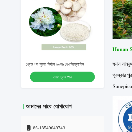
Hunan Su
হুনান সানফ
শ্বেত পদ্ম মূলের নির্যাস ৯০% পেওনিফ্লোরিন
পুরস্কার 
সেরা মূল্য পান
Sunepica™
আমাদের সাথে যোগাযোগ
86-13549649743