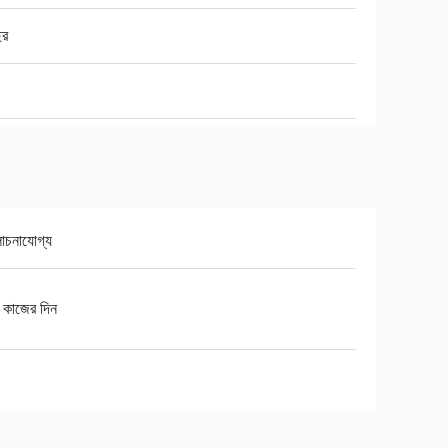
ছর
চনাযোগ্য
 কাজের দিন