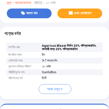
মূল্য：আলোচনাযোগ্য
MOQ：২৫ কেজি
ভালো দাম
এখন যোগাযোগ
পণ্যের বর্ণনা
,
Agaricus Blazei নির্যাস 20% পলিস্যাকারাইড
লক্ষণীয় করা
কার্যকরী খাদ্য 20% পলিস্যাকারাইড
উৎপত্তি স্থল
চীন
ডেলিভারি সময়
3-7 কাজের দিন
ন্যূনতম চাহিদার পরিমাণ
২৫ কেজি
পরিচিতিমুলক নাম
Sunfullbio
পরিশোধের শর্ত
টি/টি
আরো দেখুন