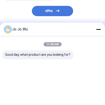
চালিয়ে
Jo Jo Wu
প্রস্তাবিত পণ্য
11:48 AM
Good day, what product are you looking for?
অ্যাগারিকাস ব্লেজি এক্সট্র্যাক্ট
Tremella Fuciformis
পোরিয়া কোকোস এক্সট্র
পাউডার মাশরুম এক্সট্র্যাক্ট
Extract (Silver Ear
পলিসাকারাইড ফাইন ব্
পলিস্যাকারাইড ১০%-৪০%
Extract) 50%
পাউডার ফাংশনাল ফুড
Polysaccharides
স্বাস্থ্যসেবা জন্য
ভালো দাম
ভালো দাম
ভালো দাম