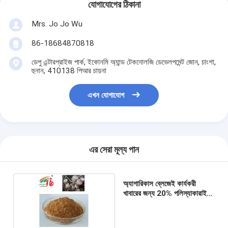
যোগাযোগের ঠিকানা
Mrs. Jo Jo Wu
86-18684870818
ডেপু এন্টারপ্রাইজ পার্ক, ইকোনমি অ্যান্ড টেকনোলজি ডেভেলপমেন্ট জোন, চাংশা,
হুনান, 410138 পিআর চায়না
এখন যোগাযোগ
এর সেরা মূল্য পান
অ্যাগারিকাস ব্লেজেই কার্যকরী
খাবারের জন্য 20% পলিস্যাকারাইড
এক্সট্র্যাক্ট