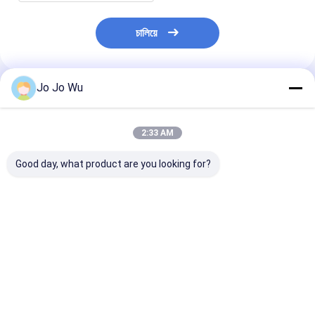
চালিয়ে
Jo Jo Wu
প্রস্তাবিত পণ্য
2:33 AM
Good day, what product are you looking for?
কুডজু নির্যাস ৯৮% পুয়েরারিন
ইচিনাসিয়া এক্সট্রাক্ট ৪%
কোয়ার্সেটিন ৯৫%
পলিফেনল
ভালো দাম
ভালো দাম
ভালো দাম