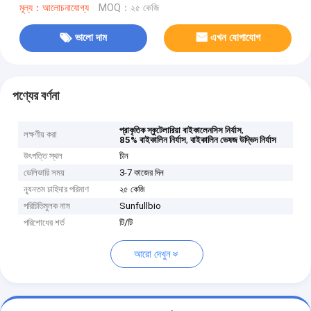
মূল্য：আলোচনাযোগ্য
MOQ：২৫ কেজি
ভালো দাম
এখন যোগাযোগ
পণ্যের বর্ণনা
,
প্রাকৃতিক স্কুটেলারিয়া বাইকালেনসিস নির্যাস
লক্ষণীয় করা
,
85% বাইকালিন নির্যাস
বাইকালিন ভেষজ উদ্ভিদ নির্যাস
উৎপত্তি স্থল
চীন
ডেলিভারি সময়
3-7 কাজের দিন
ন্যূনতম চাহিদার পরিমাণ
২৫ কেজি
পরিচিতিমুলক নাম
Sunfullbio
পরিশোধের শর্ত
টি/টি
আরো দেখুন