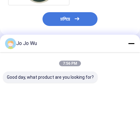
চালিয়ে
Jo Jo Wu
প্রস্তাবিত পণ্য
7:56 PM
Good day, what product are you looking for?
কুডজু নির্যাস ৯৮% পুয়েরারিন
ইচিনাসিয়া এক্সট্রাক্ট ৪%
কোয়ার্সেটিন ৯৫%
পলিফেনল
ভালো দাম
ভালো দাম
ভালো দাম