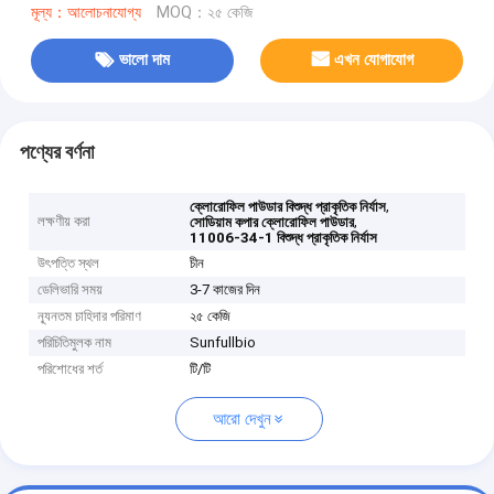
মূল্য：আলোচনাযোগ্য
MOQ：২৫ কেজি
ভালো দাম
এখন যোগাযোগ
পণ্যের বর্ণনা
,
ক্লোরোফিল পাউডার বিশুদ্ধ প্রাকৃতিক নির্যাস
লক্ষণীয় করা
,
সোডিয়াম কপার ক্লোরোফিল পাউডার
11006-34-1 বিশুদ্ধ প্রাকৃতিক নির্যাস
উৎপত্তি স্থল
চীন
ডেলিভারি সময়
3-7 কাজের দিন
ন্যূনতম চাহিদার পরিমাণ
২৫ কেজি
পরিচিতিমুলক নাম
Sunfullbio
পরিশোধের শর্ত
টি/টি
আরো দেখুন