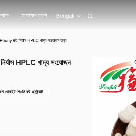
পর্কে
যোগাযোগ করুন
Bengali
eony রুট নির্যাস HPLC খাদ্য সংযোজন জন্য
র্যাস HPLC খাদ্য সংযোজন
 হোয়াইট পিওনি রুট এক্সট্র্যাক্ট