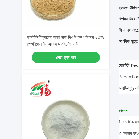
ব্যবহৃত উদ্ভি
পণ্যের বিবরণ
সি এ এস নং.:
ফার্মাসিউটিক্যালের জন্য সাদা পিওনি রুট পাউডার 50%
আণবিক সূত্র:
পেওনিফ্লোরিন এক্সট্র্যাক্ট এইচপিএলসি
সেরা মূল্য পান
হোয়াইট Peon
Paeoniflorin
অ্যান্টি-মূত্রব
ফাংশন:
1. মানসিক ফা
2. লিভার ফাং