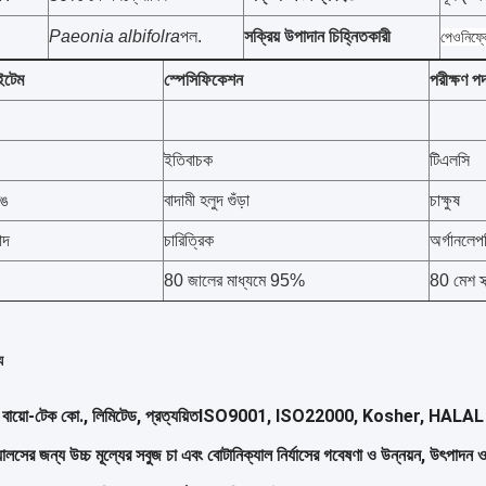
Paeonia albifolra
পল.
সক্রিয় উপাদান চিহ্নিতকারী
পেওনিফ্
ইটেম
স্পেসিফিকেশন
পরীক্ষণ প
ইতিবাচক
টিএলসি
রঙ
বাদামী হলুদ গুঁড়া
চাক্ষুষ
াদ
চারিত্রিক
অর্গানলেপ
80 জালের মাধ্যমে 95%
80 মেশ স্ক
য
 বায়ো-টেক কো., লিমিটেড, প্রত্যয়িত
ISO9001, ISO22000, Kosher, HALAL এবং HA
্যালসের জন্য উচ্চ মূল্যের সবুজ চা এবং বোটানিক্যাল নির্যাসের গবেষণা ও উন্নয়ন, উৎপা