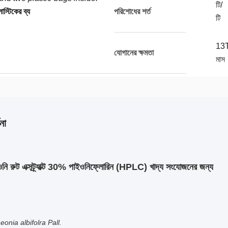
টি/
াস্টিকের ব্য
পরিশোধের শর্ত
টি
13T
যোগানের ক্ষমতা
মাস
না
ওনি রুট এক্সট্র্যাক্ট 30% পাইওনিফ্লোরিন (HPLC) খাদ্য সংযোজনের জন্য
eonia albifolra Pall.