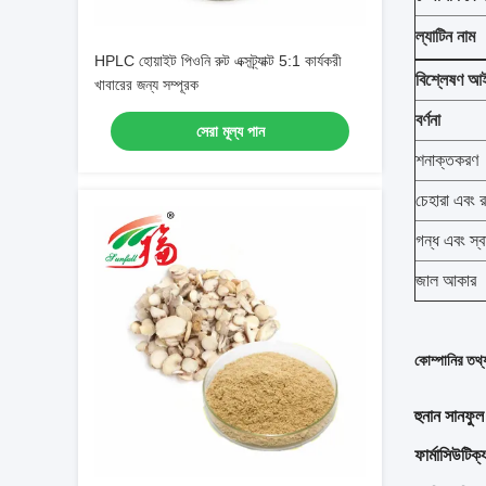
ল্যাটিন নাম
HPLC হোয়াইট পিওনি রুট এক্সট্র্যাক্ট 5:1 কার্যকরী
বিশ্লেষণ আ
খাবারের জন্য সম্পূরক
বর্ণনা
সেরা মূল্য পান
শনাক্তকরণ
চেহারা এবং 
গন্ধ এবং স্ব
জাল আকার
কোম্পানির তথ্
হুনান সানফুল
ফার্মাসিউটিক