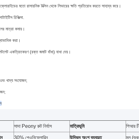
্রাক্লোরাইডের মতো রাসায়নিক টক্সিন থেকে লিভারের ক্ষতি প্রতিরোধ করতে সাহায্য করে।
াটাইটিস চিকিত্সা.
ের মাত্রা কমায়।
্বাভাবিক করা।
েটলেট একত্রিতকরণ (রক্ত জমাট বাঁধা) বাধা দেয়।
য এবং খাদ্য সংযোজন;
োজন;
াল
সাদা Peony রুট নির্যাস
মাত্রিভূমি
পিআর চ
শন
30% পেওনিফ্লোরিন
উদ্ভিদ অংশ ব্যবহৃত
মূল (শু