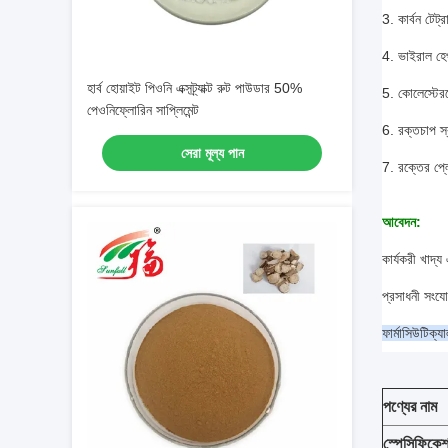
3. কার্বন টেট
4. ভাইরাল হেপ
হার্ব হোয়াইট পিওনি এক্সট্র্যাক্ট রুট পাউডার 50%
5. কোলেস্টেরল
পেওনিফ্লোরিন সাপ্লিমেন্ট
6. রক্তচাপ স
সেরা মূল্য পান
7. রক্তের প্ল
আবেদন:
কার্যকরী খাদ্
প্রসাধনী সংয
ফার্মাসিউটিক্য
পণ্যের নাম
স্পেসিফিকে