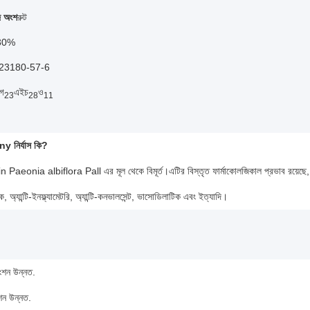
দ অংশ
রুট
30%
23180-57-6
গ
এইচ
ও
23
28
11
y নির্যাস কি?
 Paeonia albiflora Pall এর মূল থেকে বিমূর্ত।এটির বিস্তৃত ফার্মাকোলজিকাল প্রভাব রয়েছে,
র্ধক, অ্যান্টি-ইনফ্ল্যামেটরি, অ্যান্টি-কনভালসেন্ট, ভাসোডিলাটিক এবং ইত্যাদি।
ংশন উন্নত.
শন উন্নত.