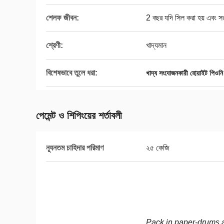
শেলফ জীবন:
2 বছর যদি সিল করা হয় এবং সরা
শ্রেণী:
খাদ্যমান
বিশেষভাবে তুলে ধরা:
খাদ্য সংযোজনকারী হোয়াইট পিওনি রুট 
পেমেন্ট ও শিপিংয়ের শর্তাবলী
ন্যূনতম চাহিদার পরিমাণ
২৫ কেজি
Pack in paper-drums a