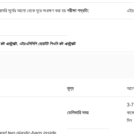
সরি সূর্যের আলো থেকে দূরে সংরক্ষণ করা হয়
পরীক্ষা পদ্ধতি:
এইচ
,
এক্সট্র্যাক্ট
এইচএসিসিপি হোয়াইট পিওনি রুট এক্সট্র্যাক্ট
মূল্য
আলো
3-7
ডেলিভারি সময়
কাজ
দিন
nd two plastic-bags inside.