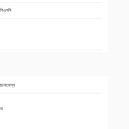
পিএলসি
চনাযোগ্য
ের