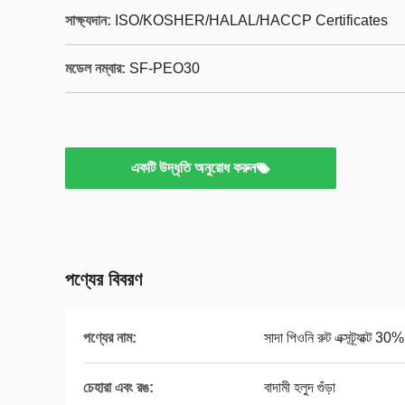
সাক্ষ্যদান:
ISO/KOSHER/HALAL/HACCP Certificates
মডেল নম্বার:
SF-PEO30
একটি উদ্ধৃতি অনুরোধ করুন
পণ্যের বিবরণ
পণ্যের নাম:
সাদা পিওনি রুট এক্সট্র্যাক্ট 3
চেহারা এবং রঙ:
বাদামী হলুদ গুঁড়া