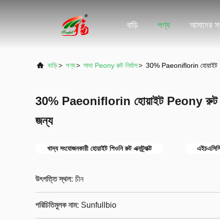
বাড়ি
পণ্য
আমাদের সম্
বাড়ি
>
পণ্য
>
সাদা Peony রুট নির্যাস
>
30% Paeoniflorin হোয়াইট P
30% Paeoniflorin হোয়াইট Peony রুট নি
জন্য
খাদ্য সংযোজনকারী হোয়াইট পিওনি রুট এক্সট্র্যাক্ট
এইচএসিসিপি
উৎপত্তি স্থল:
চীন
পরিচিতিমুলক নাম:
Sunfullbio