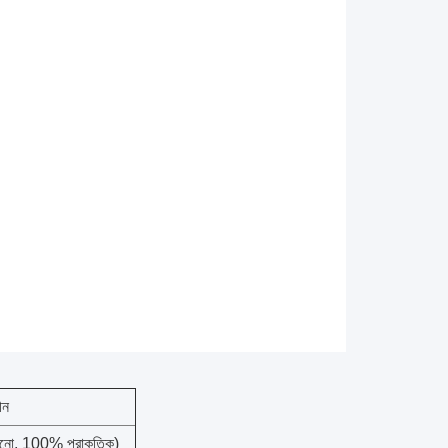
ীন
কনো, 100% প্রাকৃতিক)