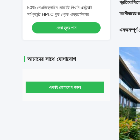
প্রতিযোগিতা
50% পেওনিফ্লোরিন হোয়াইট পিওনি এক্সট্র্যাক্ট
অংশীদারের জ
সাপ্লিমেন্ট HPLC ফুড গ্রেড খাদ্যতালিকায়
সেরা মূল্য পান
এস
অসম্পূর্ণ 
আমাদের সাথে যোগাযোগ
এখনই যোগাযোগ করুন