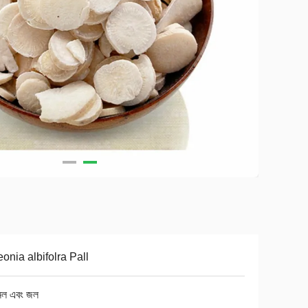
onia albifolra Pall
নল এবং জল