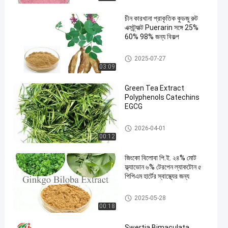
চীন কারখানা প্রাকৃতিক কুডজু রুট
এক্সট্র্যাক্ট Puerarin সঙ্গে 25%
60% 98% জন্য বিকল্প
সক্রিয় ফার্মাসিউটিক্যাল উপাদান
2025-07-27
03:09
Green Tea Extract
Polyphenols Catechins
EGCG
ভেষজ উদ্ভিদ নির্যাস
2026-04-01
00:12
জিংকো বিলোবা পি.ই. ২৪% মোট
ফ্ল্যাভোন ৬% টেরপেন ল্যাকটোন ৫
পিপিএম হার্টের স্বাস্থ্যের জন্য
ভেষজ উদ্ভিদ নির্যাস
2025-05-28
00:18
Swertia Bimaculata