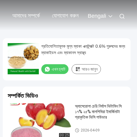
আমাদের সম্পর্কে
যোগাযোগ করুন
Bengali
প্রতিযোগিতামূলক মূল্য ম্যাকা এক্সট্র্যাক্ট 0.6% পুরুষদের জন্য
ম্যাকাইডস এবং ম্যাকানস স্বাস্থ্য
এখন চ্যাট
আরও জানুন
সম্পর্কিত ভিডিও
অ্যাসেরোলা চেরি নির্যাস ভিটামিন সি
১৭% ২৫% মালপিঘিয়া ইমার্জিনাটা
প্রাকৃতিক ভিসি পাউডার
ভেজিটেবল ফ্রুট পাউডার
2026-04-09
00:25