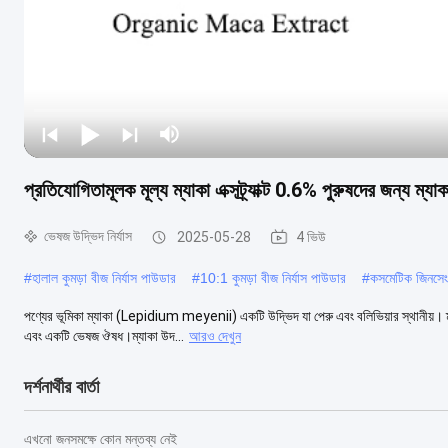
প্রতিযোগিতামূলক মূল্য ম্যাকা এক্সট্র্যাক্ট 0.6% পুরুষদের জন্য ম্যা
ভেষজ উদ্ভিদ নির্যাস
2025-05-28
4 ভিউ
#
হালাল কুমড়া বীজ নির্যাস পাউডার
#
10:1 কুমড়া বীজ নির্যাস পাউডার
#
কসমেটিক জিনসেং র
পণ্যের ভূমিকা ম্যাকা (Lepidium meyenii) একটি উদ্ভিদ যা পেরু এবং বলিভিয়ার স্থানীয়। ম্
এবং একটি ভেষজ ঔষধ।ম্যাকা উদ...
আরও দেখুন
দর্শনার্থীর বার্তা
এখনো জনসমক্ষে কোন মন্তব্য নেই