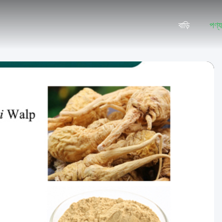
বাড়ি
পণ্য