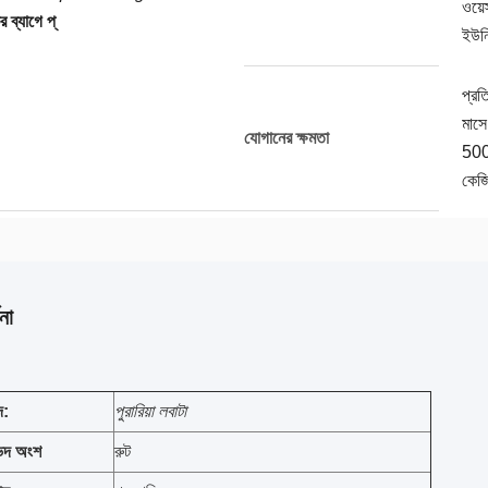
ওয়েস্
র ব্যাগে প্
ইউনি
প্রত
মাসে
যোগানের ক্ষমতা
50
কেজ
না
দ:
পুরারিয়া লবাটা
ভিদ অংশ
রুট