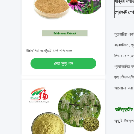
সক্রিয় উপাদ
প্রোডাক্ট স্
পুয়েরারিয়া এ
বছরগুলিতে, পু
ইচিনাসিয়া এক্সট্রাক্ট ৪% পলিফেনল
লিভার রোগ,এবং
সেরা মূল্য পান
প্রদাহজনিত কা
ঔষধ
কম।
এদি
আলোচনা করা হয
শারীরবৃত্তীয় 
অ্যান্টি-ইনফ্ল