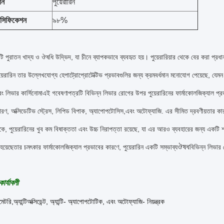
ান
পুয়েরারিন
পেসিফিকেশন
৯৮%
কটি পুরাতন খাদ্য ও ঔষধি উদ্ভিদ, যা চীনে ব্যাপকভাবে ব্যবহৃত হয়। পুয়েরারিয়ার থেকে বের করা প্রধান
য়েরারিন তার উল্লেখযোগ্য হেপাট্রোপ্রোটেক্টিভ প্রভাবগুলির জন্য ক্রমবর্ধমান মনোযোগ পেয়েছে, য
 লিভার কার্সিনোমাএই গবেষণাপত্রটি বিভিন্ন লিভার রোগের উপর পুয়েরারিনের ফার্মাকোলজিক্যাল প্রভাবগ
রণ, অক্সিডেটিভ স্ট্রেস, লিপিড বিপাক, অ্যাপোপটোসিস,এবং অটোফ্যাজি. এর সীমিত দ্রবণীয়তার কারণ
কে, পুয়েরারিনের খুব কম বিষাক্ততা এবং উচ্চ নিরাপত্তা রয়েছে, যা এর আরও ব্যবহারের জন্য একটি শক্
ঔষধ
়েছেতার চমৎকার ফার্মাকোলজিক্যাল প্রভাবের কারণে, পুয়েরারিন একটি সম্ভাব্য
বিভিন্ন লিভার
কার্যাবলী
েমেটরি
,
অ্যান্টিঅক্সিডেন্ট
, অ্যান্টি- অ্যাপোপটোটিক, এবং অটোফ্যাজি- নিয়ন্ত্রক