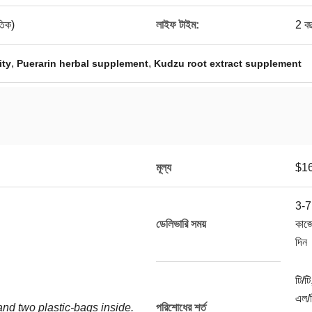
তিক)
লাইফ টাইম:
2 ব
,
,
ity
Puerarin herbal supplement
Kudzu root extract supplement
মূল্য
$1
3-7
ডেলিভারি সময়
কাজ
দিন
টি/টি
এল/স
nd two plastic-bags inside.
পরিশোধের শর্ত