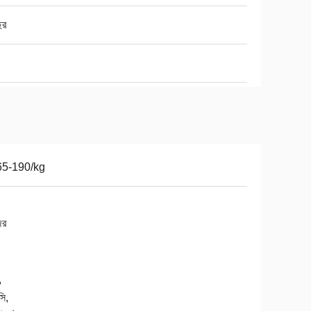
ছর
65-190/kg
ের
,
ি,