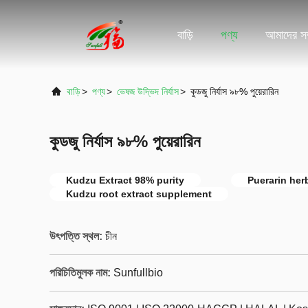
বাড়ি
পণ্য
আমাদের সম্
বাড়ি
>
পণ্য
>
ভেষজ উদ্ভিদ নির্যাস
>
কুডজু নির্যাস ৯৮% পুয়েরারিন
কুডজু নির্যাস ৯৮% পুয়েরারিন
Kudzu Extract 98% purity
Puerarin her
Kudzu root extract supplement
উৎপত্তি স্থল:
চীন
পরিচিতিমুলক নাম:
Sunfullbio