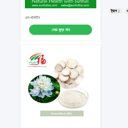
ট্যাগ：
হ
এল-থানাইন
সেরা মূল্য পান